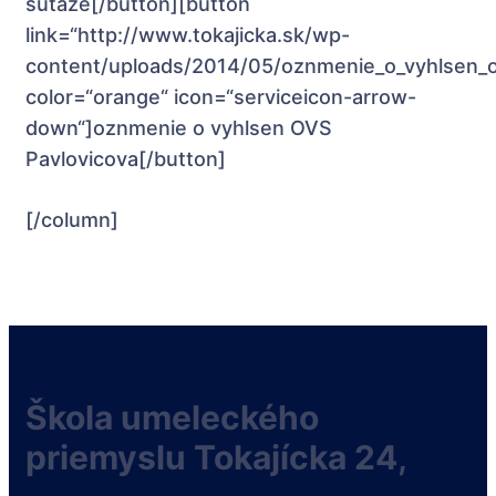
súťaže[/button][button
link=“http://www.tokajicka.sk/wp-
content/uploads/2014/05/oznmenie_o_vyhlsen_o
color=“orange“ icon=“serviceicon-arrow-
down“]oznmenie o vyhlsen OVS
Pavlovicova[/button]
[/column]
Škola umeleckého
priemyslu Tokajícka 24,