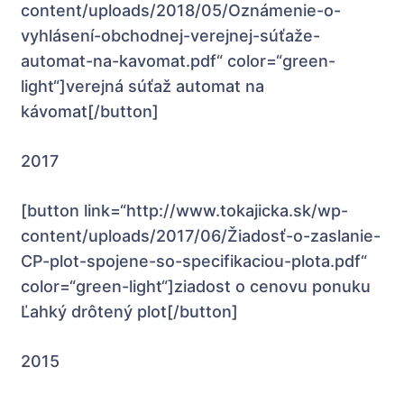
content/uploads/2018/05/Oznámenie-o-
vyhlásení-obchodnej-verejnej-súťaže-
automat-na-kavomat.pdf“ color=“green-
light“]verejná súťaž automat na
kávomat[/button]
2017
[button link=“http://www.tokajicka.sk/wp-
content/uploads/2017/06/Žiadosť-o-zaslanie-
CP-plot-spojene-so-specifikaciou-plota.pdf“
color=“green-light“]ziadost o cenovu ponuku
Ľahký drôtený plot[/button]
2015