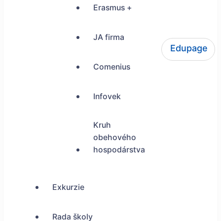
Erasmus +
JA firma
Edupage
ŠUP Tokajícka 24, Bratislava
Comenius
Infovek
Kruh
obehového
hospodárstva
Exkurzie
Rada školy