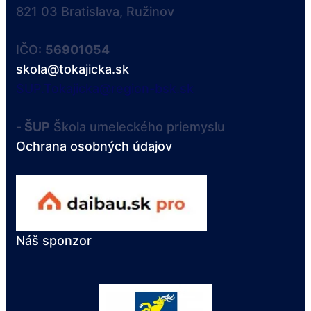
821 03 Bratislava, Ružinov
IČO:
56901054
skola@tokajicka.sk
SUP.Tokajicka@region-bsk.sk
-
ŠUP
Škola umeleckého priemyslu
Ochrana osobných údajov
Náš sponzor