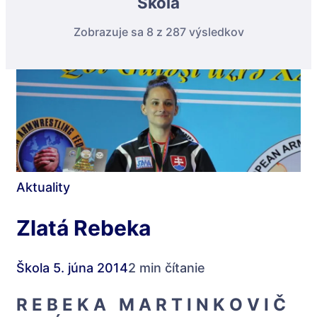
Škola
Zobrazuje sa 8 z 287 výsledkov
Aktuality
Zlatá Rebeka
Škola
5. júna 2014
2 min čítanie
R E B E K A M A R T I N K O V I Č