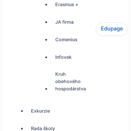
Erasmus +
JA firma
Edupage
ŠUP Tokajícka 24, Bratislava
Comenius
Infovek
Kruh
obehového
hospodárstva
Exkurzie
Rada školy