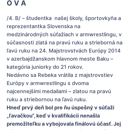
O V Á
/4. B/ – študentka našej školy, športovkyňa a
reprezentantka Slovenska na
medzinárodných súťažiach v armwrestlingu, v
súčasnosti zlatá na pravú ruku a strieborná na
ľavú ruku na 24. Majstrovstvách Európy 2014
v azerbajdžanskom hlavnom meste Baku –
kategória juniorky do 21 rokov.
Nedávno sa Rebeka vrátila z majstrovstiev
Európy v armwrestlingu s dvoma
najcennejšími medailami – zlatou na pravú
ruku a striebornou na ľavú ruku.
Hneď prvý deň bol pre ňu úspešný v súťaži
„ľavačkou“, keď v kvalifikácii nenašla
premožiteľku a vybojovala finálovú účasť. Jej