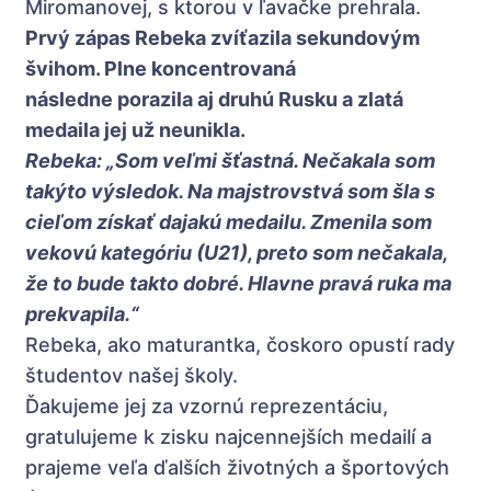
Miromanovej, s ktorou v ľavačke prehrala.
Prvý zápas Rebeka zvíťazila sekundovým
švihom. Plne koncentrovaná
následne porazila aj druhú Rusku a zlatá
medaila jej už neunikla.
Rebeka: „Som veľmi šťastná. Nečakala som
takýto výsledok. Na majstrovstvá som šla s
cieľom získať dajakú medailu. Zmenila som
vekovú kategóriu (U21), preto som nečakala,
že to bude takto dobré. Hlavne pravá ruka ma
prekvapila.“
Rebeka, ako maturantka, čoskoro opustí rady
študentov našej školy.
Ďakujeme jej za vzornú reprezentáciu,
gratulujeme k zisku najcennejších medailí a
prajeme veľa ďalších životných a športových