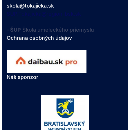
skola@tokajicka.sk
SUP.Tokajicka@region-bsk.sk
-
ŠUP
Škola umeleckého priemyslu
Ochrana osobných údajov
Náš sponzor