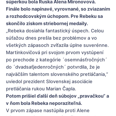
súperkou bola Ruska Alena Mironovová.
Finále bolo napínavé, vyrovnané, so zviazaním
a rozhodcovským úchopom. Pre Rebeku sa
skončilo ziskom striebornej medaily.
„Rebeka dosiahla fantastický úspech. Celou
súťažou dnes prešla bez problémov a vo
všetkých zápasoch zvíťazila úplne suverénne.
Martinkovičová pri svojom prvom vystúpení
po prechode z kategórie ´osemnásťročných´
do ´dvadsaťjedenročných´ potvrdila, že je
najväčším talentom slovenského pretláčania,“
uviedol prezident Slovenskej asociácie
pretláčania rukou Marian Čapla.
Potom prišiel ďalší deň súbojov „pravačkou“ a
v ňom bola Rebeka neporaziteľná.
V prvom zápase nastúpila proti Alene