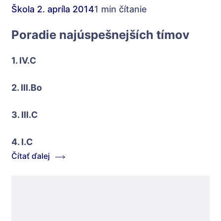
Škola
2. apríla 2014
1 min čítanie
Poradie najúspešnejších tímov
1. IV.C
2. III.Bo
3. III.C
4. I.C
Čítať ďalej