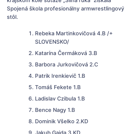
krajskom kole súťaže „Silná ruka“ získala
Spojená škola profesionálny armwrestlingový
stôl.
Rebeka Martinkovičová 4.B /+
SLOVENSKO/
Katarína Čermáková 3.B
Barbora Jurkovičová 2.C
Patrik Irenkievič 1.B
Tomáš Fekete 1.B
Ladislav Czibula 1.B
Bence Nagy 1.B
Dominik Všelko 2.KD
Jakub Gajda 3.KD