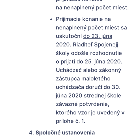
na nenaplnený počet miest.
Prijímacie konanie na
nenaplnený počet miest sa
uskutoční
do 23. júna
2020
. Riaditeľ Spojenejj
školy odošle rozhodnutie
o prijatí
do 25. júna 2020
.
Uchádzač alebo zákonný
zástupca maloletého
uchádzača doručí do 30.
júna 2020 strednej škole
záväzné potvrdenie,
ktorého vzor je uvedený v
prílohe č. 1.
Spoločné ustanovenia