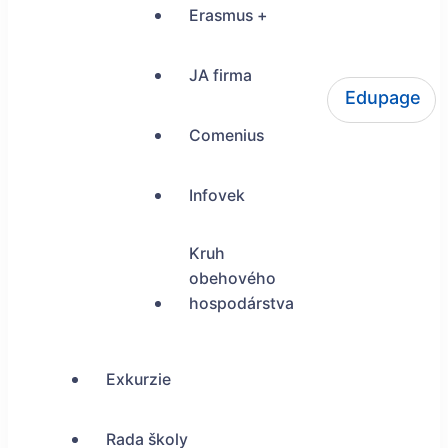
Erasmus +
JA firma
Edupage
ŠUP Tokajícka 24, Bratislava
Comenius
Infovek
Kruh
obehového
hospodárstva
Exkurzie
Rada školy