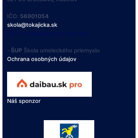
IČO:
56901054
skola@tokajicka.sk
SUP.Tokajicka@region-bsk.sk
-
ŠUP
Škola umeleckého priemyslu
Ochrana osobných údajov
Náš sponzor