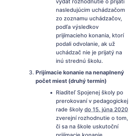
vydať rozhodnutie o prijatí
nasledujúcim uchádzačom
zo zoznamu uchádzačov,
podľa výsledkov
prijímacieho konania, ktorí
podali odvolanie, ak už
uchádzač nie je prijatý na
inú strednú školu.
Prijímacie konanie na nenaplnený
počet miest (druhý termín)
Riaditeľ Spojenej školy po
prerokovaní v pedagogickej
rade školy
do 15. júna 2020
zverejní rozhodnutie o tom,
či sa na škole uskutoční
prijímacie konanie