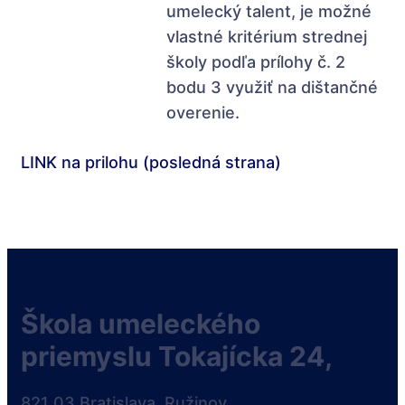
umelecký talent, je možné
vlastné kritérium strednej
školy podľa prílohy č. 2
bodu 3 využiť na dištančné
overenie.
LINK na prilohu (posledná strana)
Škola umeleckého
priemyslu Tokajícka 24,
821 03 Bratislava, Ružinov