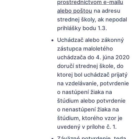
prostredníctvom e-mailu
alebo poštou
na adresu
strednej školy, ak nepodal
prihlášky bodu 1.3.
Uchádzač alebo zákonný
zástupca maloletého
uchádzača do 4. júna 2020
doručí strednej škole, do
ktorej bol uchádzač prijatý
na vzdelávanie, potvrdenie
o nastúpení žiaka na
štúdium alebo potvrdenie
o nenastúpení žiaka na
štúdium, ktorého vzor je
uvedený v prílohe č. 1.
Záväzné potvrdenie,
teda