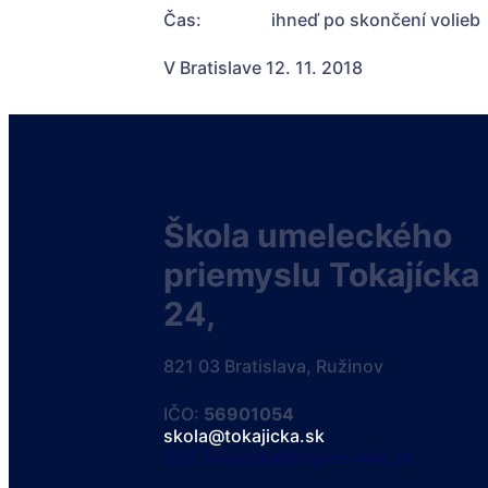
Čas: ihneď po skončení volieb
V Bratislave 12. 11. 2018
Škola umeleckého
priemyslu Tokajícka
24,
821 03 Bratislava, Ružinov
IČO:
56901054
skola@tokajicka.sk
SUP.Tokajicka@region-bsk.sk