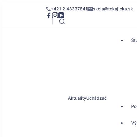
+421 2 43337841
skola@tokajicka.sk
Št
Aktuality
Uchádzač
Po
Vý