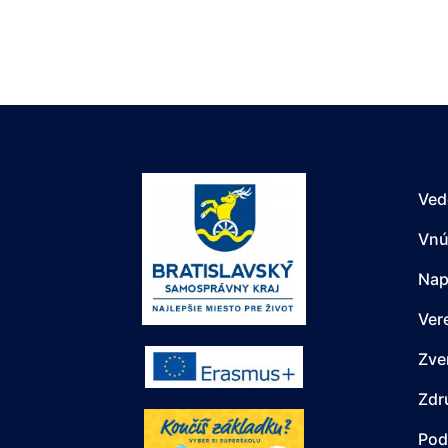
Ved
Vnú
Nap
Ver
Zve
Zdr
Pod