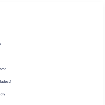
a
doma
iadostí
koly