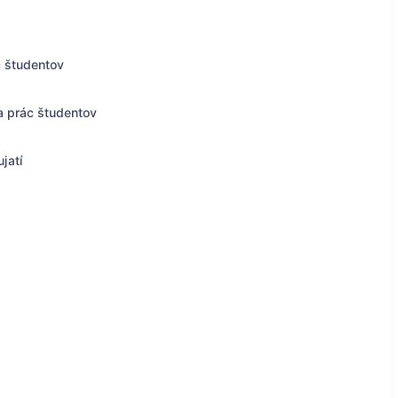
c študentov
a prác študentov
jatí