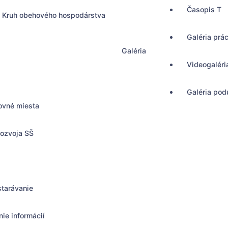
Časopis T
Kruh obehového hospodárstva
Galéria prá
Galéria
Videogaléri
Galéria podu
ovné miesta
rozvoja SŠ
starávanie
ie informácií