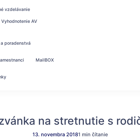
né vzdelávanie
Vyhodnotenie AV
 a poradenstvá
zamestnanci
MailBOX
nky
zvánka na stretnutie s rodi
13. novembra 2018
1 min čítanie