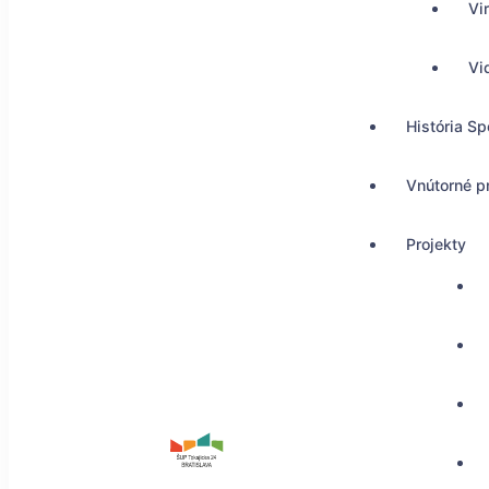
Vi
Vi
História Sp
Vnútorné p
Projekty
ŠUP Tokajícka 24