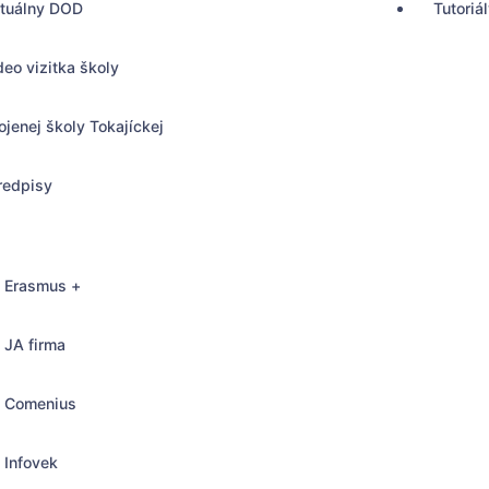
rtuálny DOD
Tutoriá
deo vizitka školy
ojenej školy Tokajíckej
redpisy
Erasmus +
JA firma
Comenius
, Bratislava
Infovek