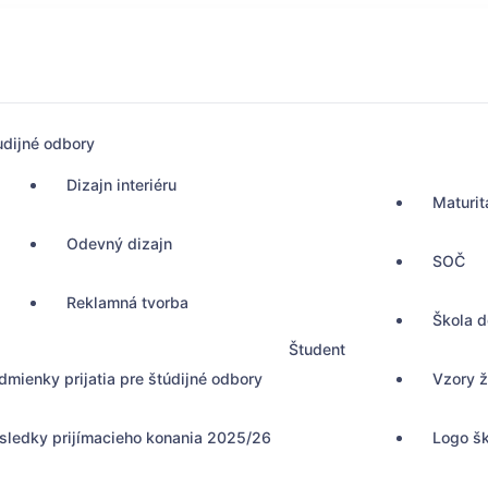
udijné odbory
Dizajn interiéru
Maturit
Odevný dizajn
SOČ
Reklamná tvorba
Škola 
Študent
dmienky prijatia pre štúdijné odbory
Vzory ž
sledky prijímacieho konania 2025/26
Logo š