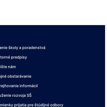
enie školy a poradenstvá
torné predpisy
íšte nám
ejné obstarávanie
rejňovanie informácií
uženie rozvoja SŠ
mienky prijatia pre štúdijné odbory