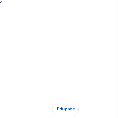
ly
Edupage