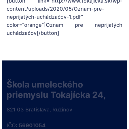
[button link=“http://www.tokajicka.sk/wp-
content/uploads/2020/05/Oznam-pre-
neprijatých-uchádzačov-1.pdf“
color=“orange“]Oznam pre neprijatých
uchádzačov[/button]
Škola umeleckého
priemyslu Tokajícka 24,
821 03 Bratislava, Ružinov
IČO:
56901054