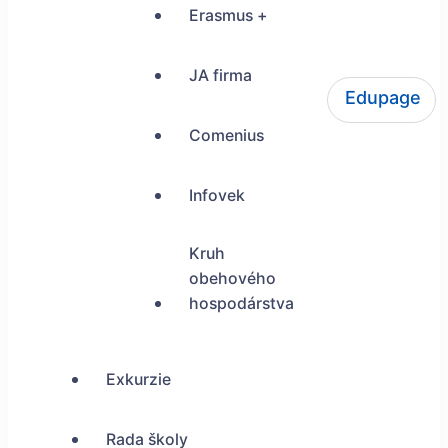
Erasmus +
JA firma
Edupage
ŠUP Tokajícka 24, Bratislava
Comenius
Infovek
Kruh
obehového
hospodárstva
Exkurzie
Rada školy