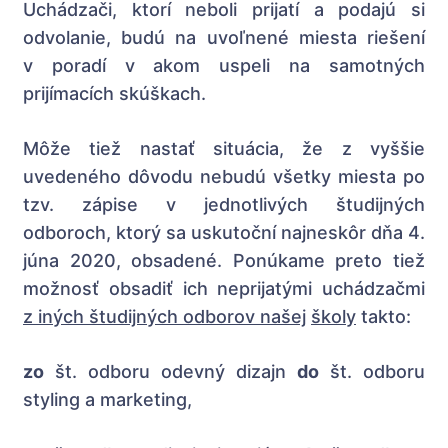
Uchádzači, ktorí neboli prijatí a podajú si
odvolanie, budú na uvoľnené miesta riešení
v poradí v akom uspeli na samotných
prijímacích skúškach.
Môže tiež nastať situácia, že z vyššie
uvedeného dôvodu nebudú všetky miesta po
tzv. zápise v jednotlivých študijných
odboroch, ktorý sa uskutoční najneskôr dňa 4.
júna 2020, obsadené. Ponúkame preto tiež
možnosť obsadiť ich neprijatými uchádzačmi
z iných študijných odborov našej
školy
takto:
zo
št. odboru odevný dizajn
do
št. odboru
styling a marketing,