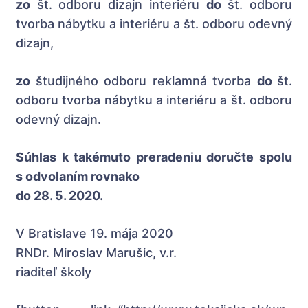
zo
št. odboru dizajn interiéru
do
št. odboru
tvorba nábytku a interiéru a št. odboru odevný
dizajn,
zo
študijného odboru reklamná tvorba
do
št.
odboru tvorba nábytku a interiéru a št. odboru
odevný dizajn.
Súhlas k takémuto preradeniu doručte spolu
s odvolaním rovnako
do 28. 5. 2020.
V Bratislave 19. mája 2020
RNDr. Miroslav Marušic, v.r.
riaditeľ školy