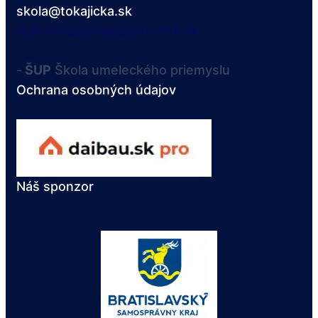
skola@tokajicka.sk
SUP.Tokajicka@region-bsk.sk
-
ŠUP
Škola umeleckého priemyslu
Ochrana osobných údajov
Náš sponzor