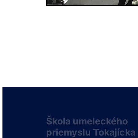
Škola umeleckého
priemyslu Tokajícka