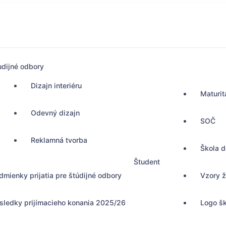
udijné odbory
Dizajn interiéru
Maturit
Odevný dizajn
SOČ
Reklamná tvorba
Škola 
Študent
dmienky prijatia pre štúdijné odbory
Vzory ž
sledky prijímacieho konania 2025/26
Logo š