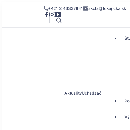
+421 2 43337841
skola@tokajicka.sk
Št
Aktuality
Uchádzač
Po
Vý