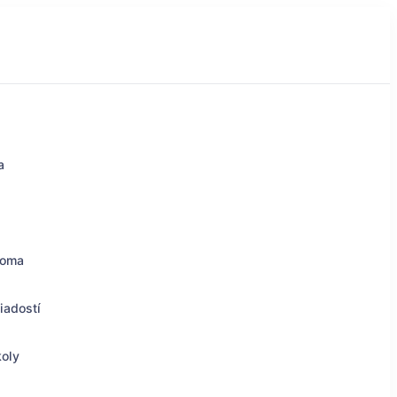
a
doma
iadostí
koly