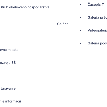
Časopis T
Kruh obehového hospodárstva
Galéria prá
Galéria
Videogaléri
Galéria podu
ovné miesta
rozvoja SŠ
starávanie
ie informácií