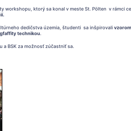
ffity workshopu, ktorý sa konal v meste St. Pölten v rámci
í.
ltúrneho dedičstva územia, študenti sa inšpirovali
vzorom
gfaffity technikou
.
u a BSK za možnosť zúčastniť sa.