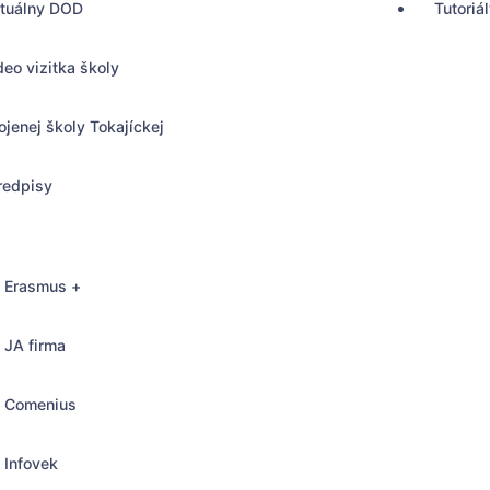
rtuálny DOD
Tutoriá
deo vizitka školy
ojenej školy Tokajíckej
redpisy
Erasmus +
JA firma
Comenius
, Bratislava
Infovek