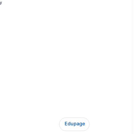
ly
Edupage