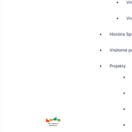
Vi
Vi
História Sp
Vnútorné p
Projekty
ŠUP Tokajícka 24