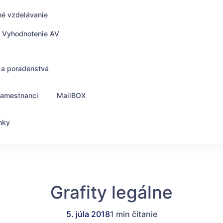
né vzdelávanie
Vyhodnotenie AV
 a poradenstvá
zamestnanci
MailBOX
nky
Grafity legálne
5. júla 2018
1 min čítanie