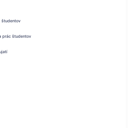
c študentov
a prác študentov
jatí