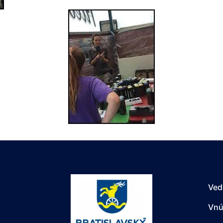
Ved
Vnú