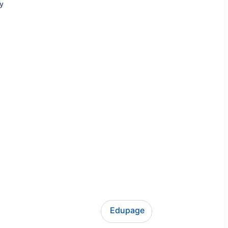
ly
Edupage