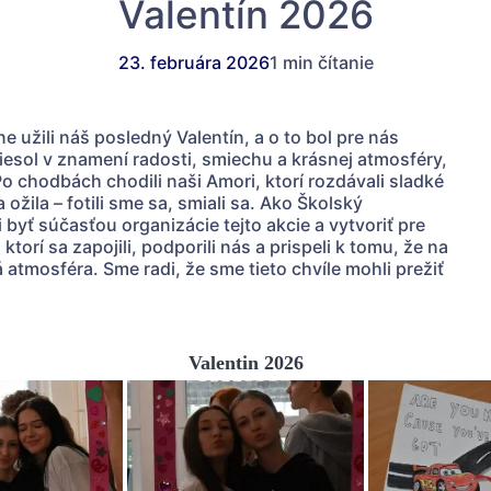
Valentín 2026
23. februára 2026
1 min čítanie
e užili náš posledný Valentín, a o to bol pre nás
esol v znamení radosti, smiechu a krásnej atmosféry,
 chodbách chodili naši Amori, ktorí rozdávali sladké
 ožila – fotili sme sa, smiali sa. Ako Školský
byť súčasťou organizácie tejto akcie a vytvoriť pre
orí sa zapojili, podporili nás a prispeli k tomu, že na
atmosféra. Sme radi, že sme tieto chvíle mohli prežiť
Valentin 2026