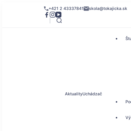
+421 2 43337841
skola@tokajicka.sk
Št
Aktuality
Uchádzač
Po
Vý