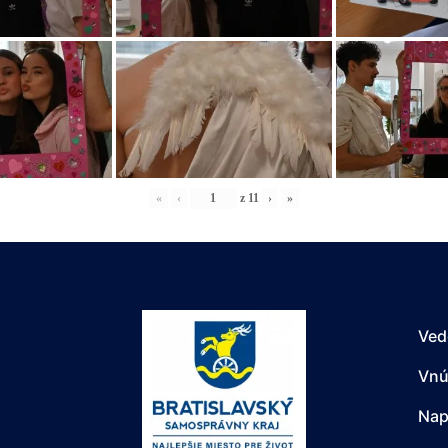
«
‹
z
11
›
»
Ved
Vnú
Nap