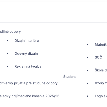
udijné odbory
Dizajn interiéru
Maturit
Odevný dizajn
SOČ
Reklamná tvorba
Škola 
Študent
dmienky prijatia pre štúdijné odbory
Vzory ž
sledky prijímacieho konania 2025/26
Logo š