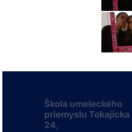
Škola umeleckého
priemyslu Tokajícka
24,