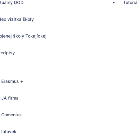
rtuálny DOD
Tutoriá
deo vizitka školy
ojenej školy Tokajíckej
redpisy
Erasmus +
JA firma
Comenius
, Bratislava
Infovek