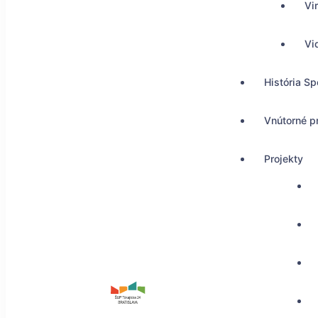
Vi
Vi
História Sp
Vnútorné p
Projekty
ŠUP Tokajícka 24