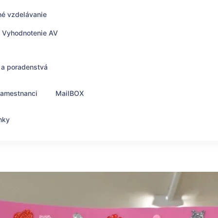
né vzdelávanie
Vyhodnotenie AV
 a poradenstvá
zamestnanci
MailBOX
nky