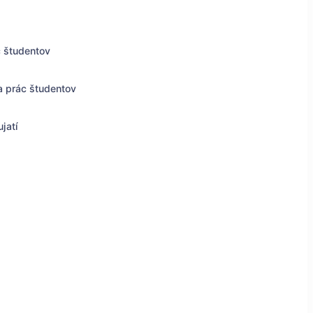
c študentov
a prác študentov
jatí