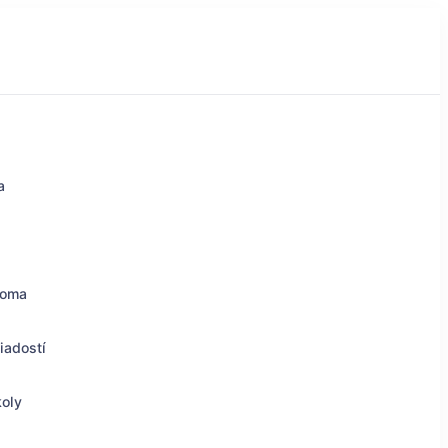
a
doma
iadostí
koly