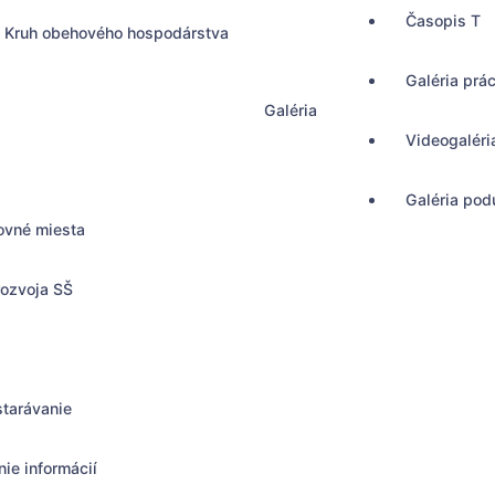
Časopis T
Kruh obehového hospodárstva
Galéria prá
Galéria
Videogaléri
Galéria podu
ovné miesta
rozvoja SŠ
starávanie
ie informácií