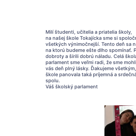
Milí študenti, učitelia a priatelia školy,
na našej škole Tokajícka sme si spoločn
všetkých výnimočnejší. Tento deň sa ni
na ktorú budeme ešte dlho spomínať. Po
dobroty a šírili dobrú náladu. Celá škola
parlament sme veľmi radi, že sme mohli 
vás deň plný lásky. Ďakujeme všetkým, kt
škole panovala taká príjemná a srdečná 
spolu.
Váš školský parlament