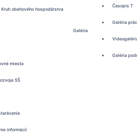
Časopis T
Kruh obehového hospodárstva
Galéria prá
Galéria
Videogaléri
Galéria podu
ovné miesta
rozvoja SŠ
starávanie
ie informácií