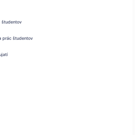
c študentov
a prác študentov
jatí