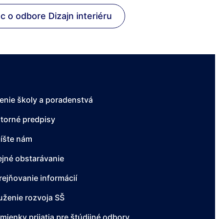
ac o odbore Dizajn interiéru
enie školy a poradenstvá
torné predpisy
íšte nám
ejné obstarávanie
rejňovanie informácií
uženie rozvoja SŠ
mienky prijatia pre štúdijné odbory