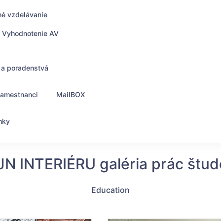
né vzdelávanie
Vyhodnotenie AV
 a poradenstvá
zamestnanci
MailBOX
nky
JN INTERIÉRU galéria prác štud
Education