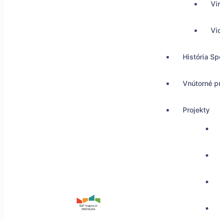
Vi
Vi
História Sp
Vnútorné p
Projekty
ŠUP Tokajícka 24