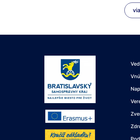
vi
Ved
Vnú
Nap
Ver
Zve
Zdr
Pod