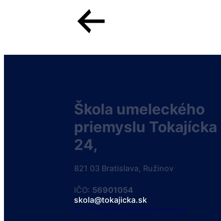
Škola umeleckého
priemyslu Tokajícka
24,
821 03 Bratislava, Ružinov
IČO:
56901054
skola@tokajicka.sk
SUP.Tokajicka@region-bsk.sk