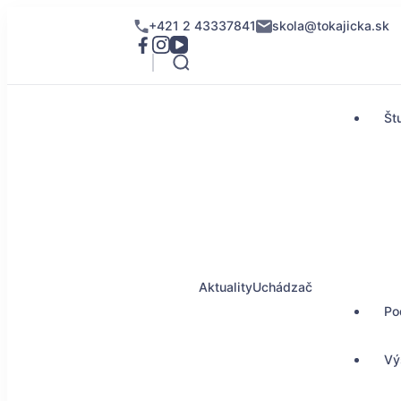
+421 2 43337841
skola@tokajicka.sk
Št
Aktuality
Uchádzač
Po
Vý