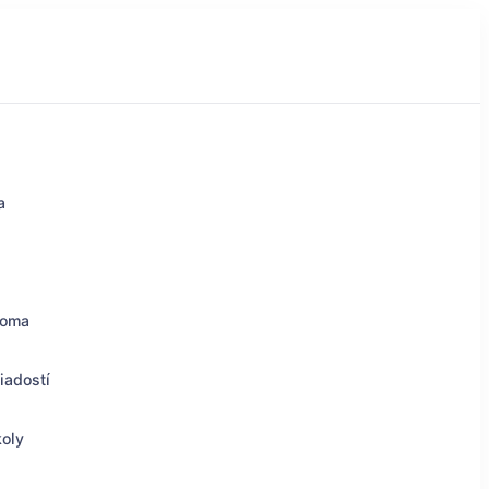
a
doma
iadostí
koly