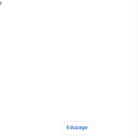
ly
Edupage