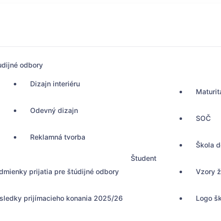
udijné odbory
Dizajn interiéru
Maturit
Odevný dizajn
SOČ
Reklamná tvorba
Škola 
Študent
dmienky prijatia pre štúdijné odbory
Vzory ž
sledky prijímacieho konania 2025/26
Logo š