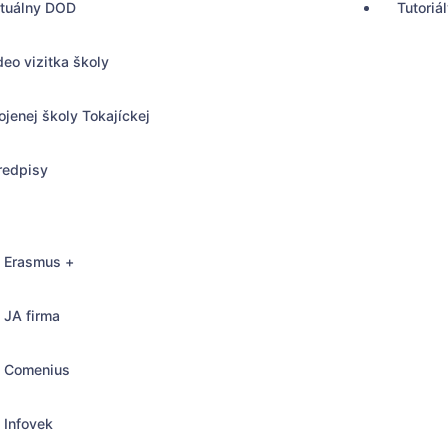
rtuálny DOD
Tutoriá
deo vizitka školy
ojenej školy Tokajíckej
redpisy
Erasmus +
JA firma
Comenius
, Bratislava
Infovek