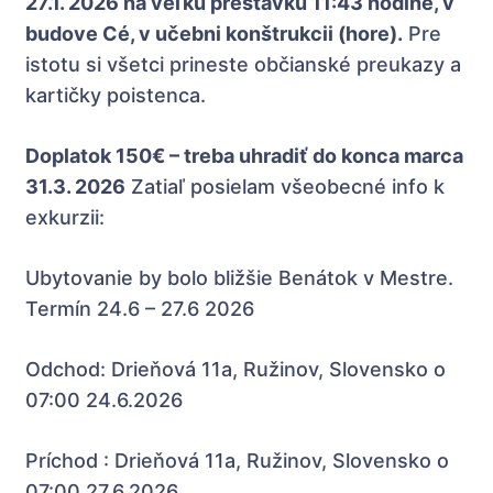
27.1. 2026 na veľkú prestávku 11:43 hodine, v
budove Cé, v učebni konštrukcii (hore).
Pre
istotu si všetci prineste občianské preukazy a
kartičky poistenca.
Doplatok 150€ – treba uhradiť do konca marca
31.3. 2026
Zatiaľ posielam všeobecné info k
exkurzii:
Ubytovanie by bolo bližšie Benátok v Mestre.
Termín 24.6 – 27.6 2026
Odchod: Drieňová 11a, Ružinov, Slovensko o
07:00 24.6.2026
Príchod : Drieňová 11a, Ružinov, Slovensko o
07:00 27.6.2026