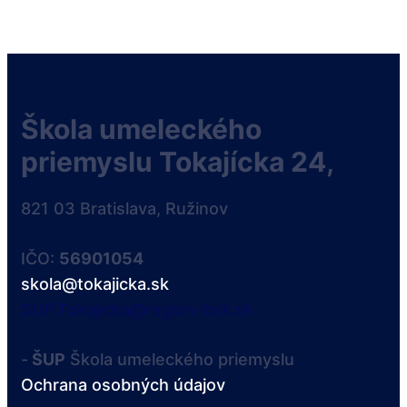
Škola umeleckého
priemyslu Tokajícka 24,
821 03 Bratislava, Ružinov
IČO:
56901054
skola@tokajicka.sk
SUP.Tokajicka@region-bsk.sk
-
ŠUP
Škola umeleckého priemyslu
Ochrana osobných údajov