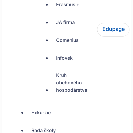
Erasmus +
JA firma
Edupage
ŠUP Tokajícka 24, Bratislava
Comenius
Infovek
Kruh
obehového
hospodárstva
Exkurzie
Rada školy