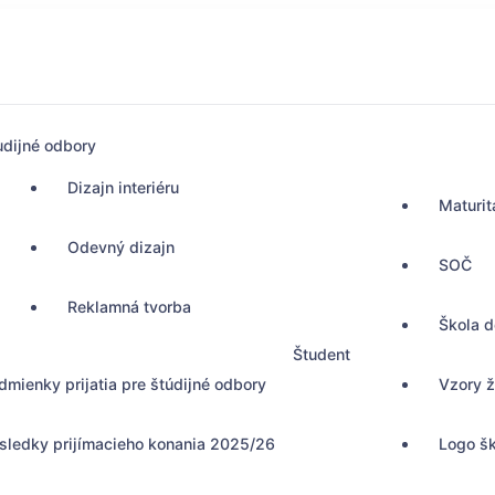
udijné odbory
Dizajn interiéru
Maturit
Odevný dizajn
SOČ
Reklamná tvorba
Škola 
Študent
dmienky prijatia pre štúdijné odbory
Vzory ž
sledky prijímacieho konania 2025/26
Logo š