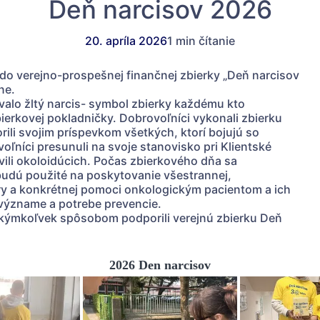
Deň narcisov 2026
20. apríla 2026
1 min čítanie
 do verejno-prospešnej finančnej zbierky „Deň narcisov
ne.
novalo žltý narcis- symbol zbierky každému kto
erkovej pokladničky. Dobrovoľníci vykonali zbierku
orili svojim príspevkom všetkých, ktorí bojujú so
ľníci presunuli na svoje stanovisko pri Klientské
vili okoloidúcich. Počas zbierkového dňa sa
 budú použité na poskytovanie všestrannej,
y a konkrétnej pomoci onkologickým pacientom a ich
 význame a potrebe prevencie.
 akýmkoľvek spôsobom podporili verejnú zbierku Deň
2026 Den narcisov