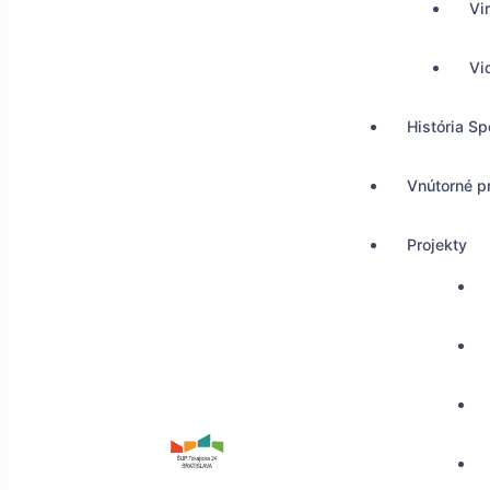
Vi
Vi
História Sp
Vnútorné p
Projekty
ŠUP Tokajícka 24