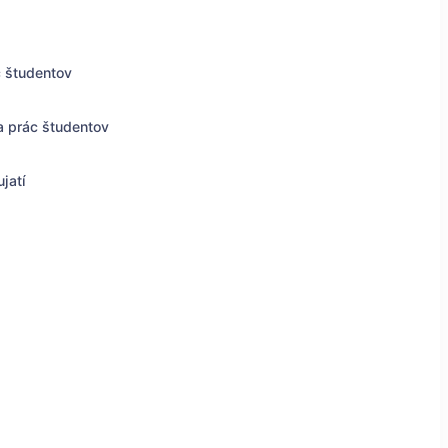
c študentov
a prác študentov
jatí