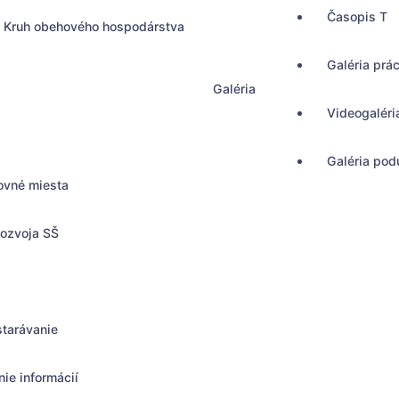
Časopis T
Kruh obehového hospodárstva
Galéria prá
Galéria
Videogaléri
Galéria podu
ovné miesta
rozvoja SŠ
starávanie
ie informácií