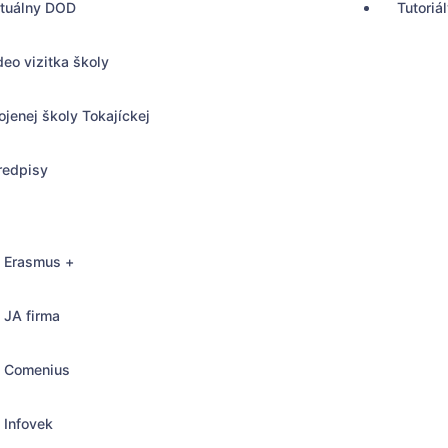
rtuálny DOD
Tutoriá
deo vizitka školy
ojenej školy Tokajíckej
redpisy
Erasmus +
JA firma
Comenius
, Bratislava
Infovek