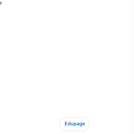
ly
Edupage