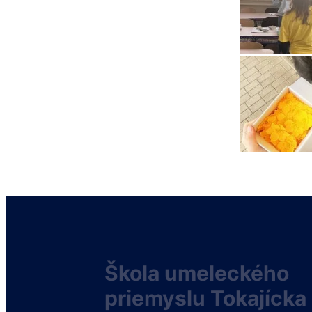
Škola umeleckého
priemyslu Tokajícka