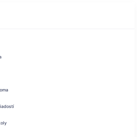
a
doma
iadostí
koly