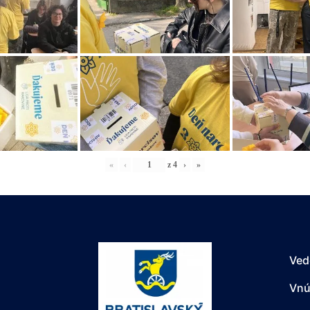
«
‹
z
4
›
»
Ved
Vnú