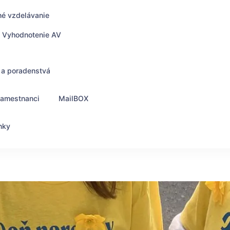
né vzdelávanie
Vyhodnotenie AV
 a poradenstvá
zamestnanci
MailBOX
nky