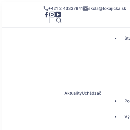
+421 2 43337841
skola@tokajicka.sk
Št
Aktuality
Uchádzač
Po
Vý