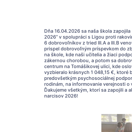
Dňa 16.04.2026 sa naša škola zapojila
2026“ v spolupráci s Ligou proti rakovi
6 dobrovoľníkov z tried III.A a III.B ve
prispel dobrovoľným príspevkom do zbi
na škole, kde naši učitelia a žiaci podp
zákernou chorobou, a potom sa dobrovo
centrum na Tomášikovej ulici, kde oslo
vyzbieralo krásnych 1 048,15 €, ktoré
predovšetkým psychosociálnej podpor
rodinám, na informovanie verejnosti o
Ďakujeme všetkým, ktorí sa zapojili a
narcisov 2026!