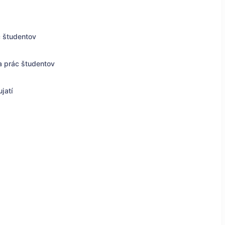
c študentov
a prác študentov
jatí