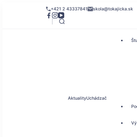
+421 2 43337841
skola@tokajicka.sk
Št
Aktuality
Uchádzač
Po
Vý