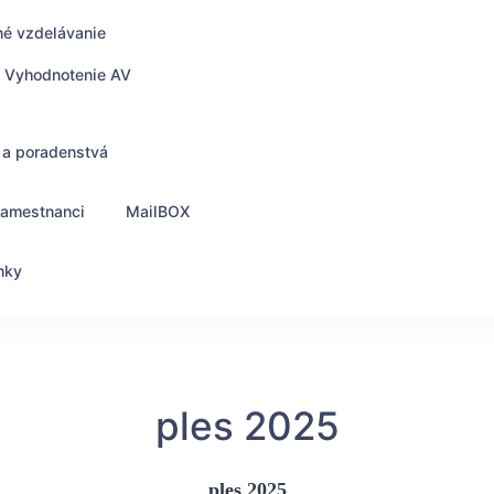
né vzdelávanie
Vyhodnotenie AV
 a poradenstvá
zamestnanci
MailBOX
nky
ples 2025
ples 2025