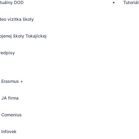
rtuálny DOD
Tutoriá
deo vizitka školy
ojenej školy Tokajíckej
redpisy
Erasmus +
JA firma
Comenius
, Bratislava
Infovek