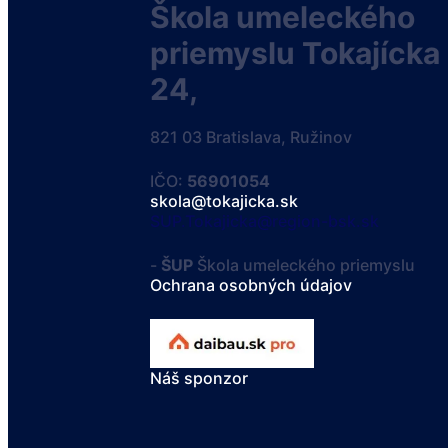
Škola umeleckého
priemyslu Tokajícka
24,
821 03 Bratislava, Ružinov
IČO:
56901054
skola@tokajicka.sk
SUP.Tokajicka@region-bsk.sk
-
ŠUP
Škola umeleckého priemyslu
Ochrana osobných údajov
Náš sponzor