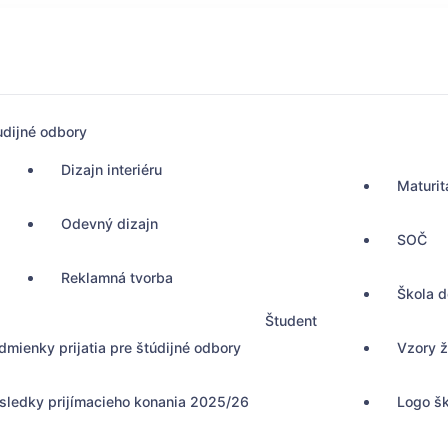
udijné odbory
Dizajn interiéru
Maturit
Odevný dizajn
SOČ
Reklamná tvorba
Škola 
Študent
dmienky prijatia pre štúdijné odbory
Vzory ž
sledky prijímacieho konania 2025/26
Logo š