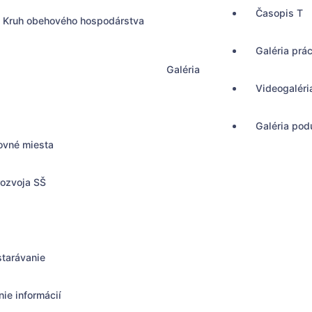
Časopis T
Kruh obehového hospodárstva
Galéria prá
Galéria
Videogaléri
Galéria podu
ovné miesta
rozvoja SŠ
starávanie
ie informácií