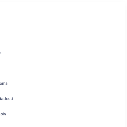
a
doma
iadostí
koly