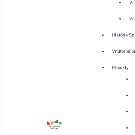
Vi
Vi
História Sp
Vnútorné p
Projekty
ŠUP Tokajícka 24