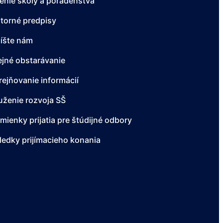
enie školy a poradenstvá
torné predpisy
íšte nám
ejné obstarávanie
rejňovanie informácií
uženie rozvoja SŠ
mienky prijatia pre štúdijné odbory
ledky prijímacieho konania