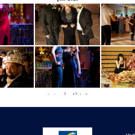
«
‹
z
5
›
»