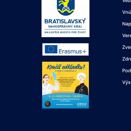
Ved
Vnú
Nap
Ver
Zve
Zdr
Pod
Výs