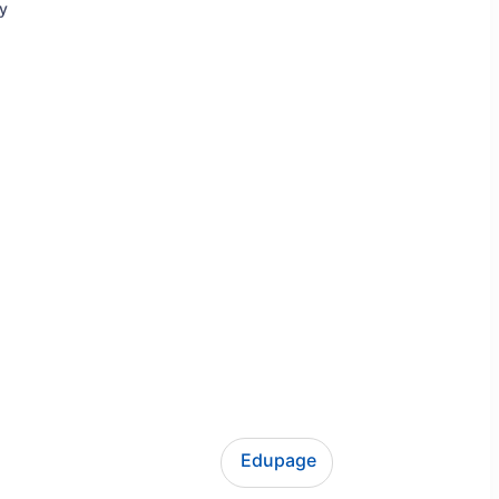
ly
Edupage