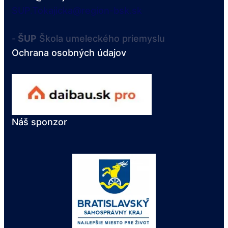
SUP.Tokajicka@region-bsk.sk
-
ŠUP
Škola umeleckého priemyslu
Ochrana osobných údajov
Náš sponzor