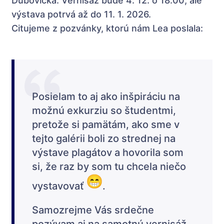
Dubovická. Vernisáž bude 4. 12. o 18.00, ale
výstava potrvá až do 11. 1. 2026.
Citujeme z pozvánky, ktorú nám Lea poslala:
Posielam to aj ako inšpiráciu na
možnú exkurziu so študentmi,
pretože si pamätám, ako sme v
tejto galérii boli zo strednej na
výstave plagátov a hovorila som
si, že raz by som tu chcela niečo
vystavovať
.
Samozrejme Vás srdečne
pozývam aj na samotnú vernisáž