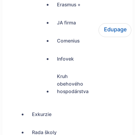
Erasmus +
JA firma
Edupage
ŠUP Tokajícka 24, Bratislava
Comenius
Infovek
Kruh
obehového
hospodárstva
Exkurzie
Rada školy