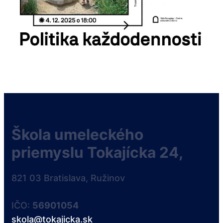
Škola umeleckého
priemyslu Tokajícka 24,
821 03 Bratislava, Ružinov
IČO:
56901054
skola@tokajicka.sk