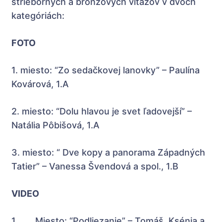
strieborných a bronzových víťazov v dvoch
kategóriách:
FOTO
1. miesto: “Zo sedačkovej lanovky” – Paulína
Kovárová, 1.A
2. miesto: “Dolu hlavou je svet ľadovejší” –
Natália Pôbišová, 1.A
3. miesto: “ Dve kopy a panorama Západných
Tatier” – Vanessa Švendová a spol., 1.B
VIDEO
1. Miesto: “Podliezanie” – Tomáš, Ksénia a