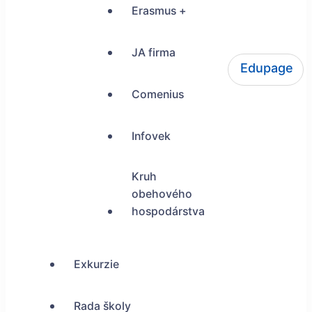
Erasmus +
JA firma
Edupage
ŠUP Tokajícka 24, Bratislava
Comenius
Infovek
Kruh
obehového
hospodárstva
Exkurzie
Rada školy