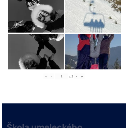
«
‹
z
2
›
»
Škola umeleckého