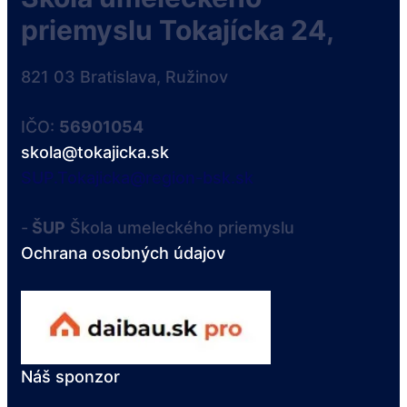
priemyslu Tokajícka 24,
821 03 Bratislava, Ružinov
IČO:
56901054
skola@tokajicka.sk
SUP.Tokajicka@region-bsk.sk
-
ŠUP
Škola umeleckého priemyslu
Ochrana osobných údajov
Náš sponzor