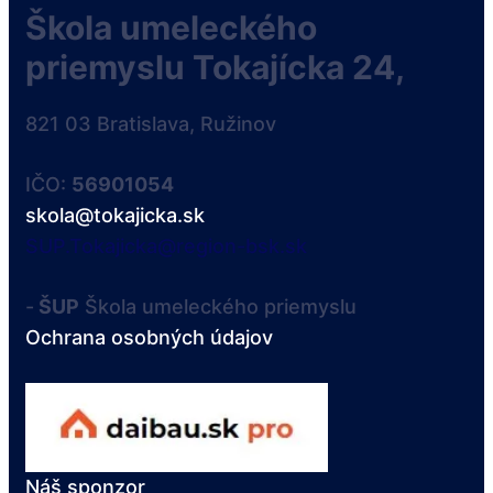
Škola umeleckého
priemyslu Tokajícka 24,
821 03 Bratislava, Ružinov
IČO:
56901054
skola@tokajicka.sk
SUP.Tokajicka@region-bsk.sk
-
ŠUP
Škola umeleckého priemyslu
Ochrana osobných údajov
Náš sponzor