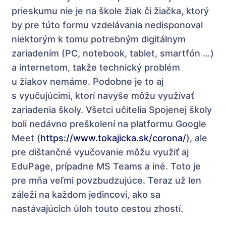
prieskumu nie je na škole žiak či žiačka, ktorý
by pre túto formu vzdelávania nedisponoval
niektorým k tomu potrebným digitálnym
zariadením (PC, notebook, tablet, smartfón …)
a internetom, takže technický problém
u žiakov nemáme. Podobne je to aj
s vyučujúcimi, ktorí navyše môžu využívať
zariadenia školy. Všetci učitelia Spojenej školy
boli nedávno preškolení na platformu Google
Meet (
https://www.tokajicka.sk/corona/
), ale
pre dištančné vyučovanie môžu využiť aj
EduPage, prípadne MS Teams a iné. Toto je
pre mňa veľmi povzbudzujúce. Teraz už len
záleží na každom jedincovi, ako sa
nastávajúcich úloh touto cestou zhostí.