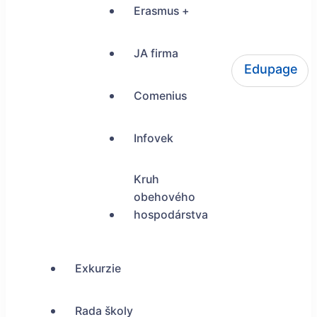
Erasmus +
JA firma
Edupage
ŠUP Tokajícka 24, Bratislava
Comenius
Infovek
Kruh
obehového
hospodárstva
Exkurzie
Rada školy