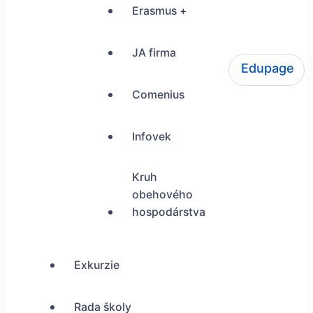
Erasmus +
JA firma
Edupage
ŠUP Tokajícka 24, Bratislava
Comenius
Infovek
Kruh
obehového
hospodárstva
Exkurzie
Rada školy