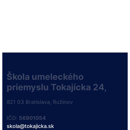
Škola umeleckého
priemyslu Tokajícka 24,
821 03 Bratislava, Ružinov
IČO:
56901054
skola@tokajicka.sk