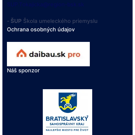
SUP.Tokajicka@region-bsk.sk
-
ŠUP
Škola umeleckého priemyslu
Ochrana osobných údajov
Náš sponzor