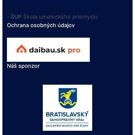
SUP.Tokajicka@region-bsk.sk
-
ŠUP
Škola umeleckého priemyslu
Ochrana osobných údajov
Náš sponzor