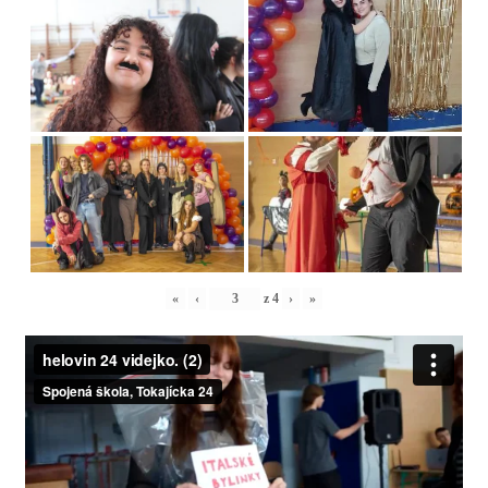
«
‹
z
4
›
»