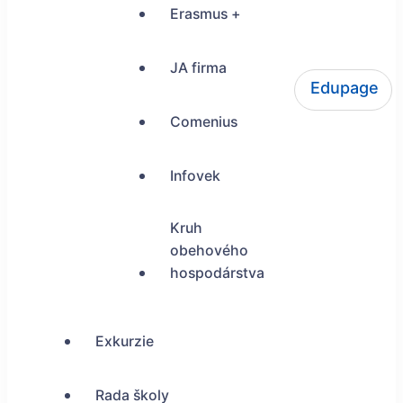
Erasmus +
JA firma
Edupage
ŠUP Tokajícka 24, Bratislava
Comenius
Infovek
Kruh
obehového
hospodárstva
Exkurzie
Rada školy