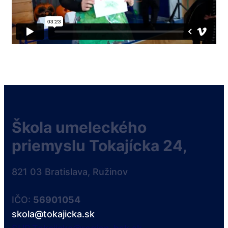
Škola umeleckého
priemyslu Tokajícka 24,
821 03 Bratislava, Ružinov
IČO:
56901054
skola@tokajicka.sk