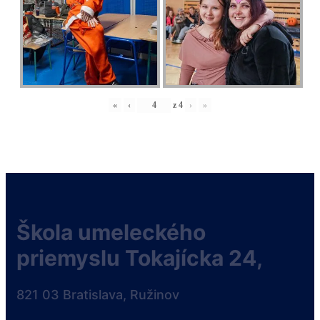
«
‹
z
4
›
»
Škola umeleckého
priemyslu Tokajícka 24,
821 03 Bratislava, Ružinov