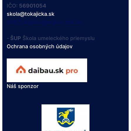
IČO:
56901054
skola@tokajicka.sk
SUP.Tokajicka@region-bsk.sk
-
ŠUP
Škola umeleckého priemyslu
Ochrana osobných údajov
Náš sponzor