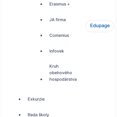
Erasmus +
JA firma
Edupage
ŠUP Tokajícka 24, Bratislava
Comenius
Infovek
Kruh
obehového
hospodárstva
Exkurzie
Rada školy