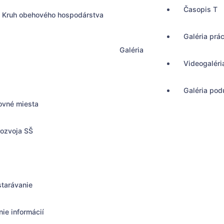
Časopis T
Kruh obehového hospodárstva
Galéria prá
Galéria
Videogaléri
Galéria podu
ovné miesta
rozvoja SŠ
starávanie
ie informácií