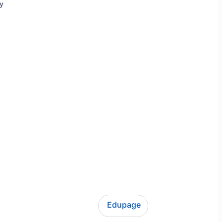
ly
Edupage