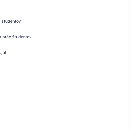
c študentov
a prác študentov
jatí