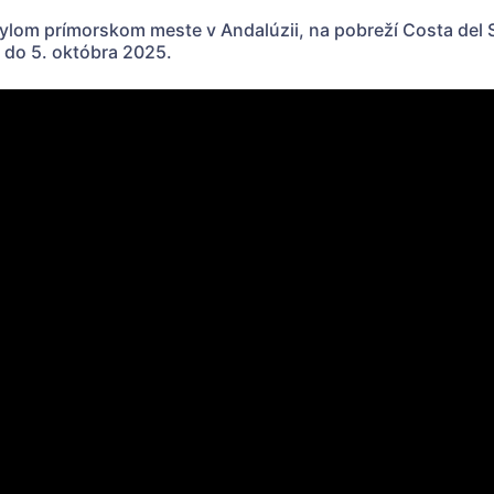
bylom prímorskom meste v Andalúzii, na pobreží Costa del
 do 5. októbra 2025.