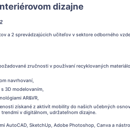
interiérovom dizajne
2
tov a 2 sprevádzajúcich učiteľov v sektore odborného vzde
požadované zručnosti v používaní recyklovaných materiálo
lnom navrhovaní,
í s 3D modelovaním,
hnológiami AR&VR,
enosti získané z aktivít mobility do našich učebných osnov
 trendmi v digitálnom, udržateľnom dizajne.
mi AutoCAD, SketchUp, Adobe Photoshop, Canva a nástroj