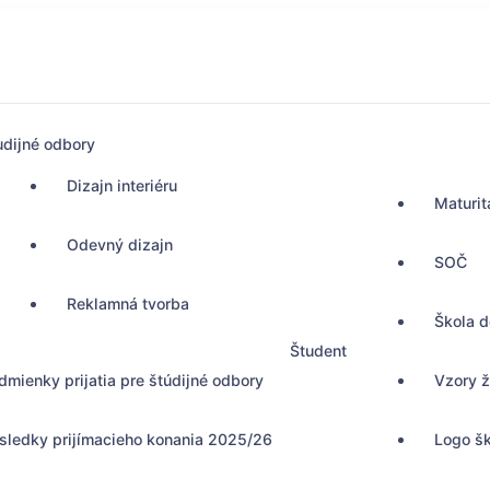
udijné odbory
Dizajn interiéru
Maturit
Odevný dizajn
SOČ
Reklamná tvorba
Škola 
Študent
dmienky prijatia pre štúdijné odbory
Vzory ž
sledky prijímacieho konania 2025/26
Logo š