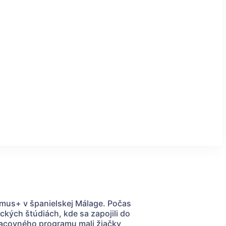
asmus+ v španielskej Málage. Počas
kých štúdiách, kde sa zapojili do
racovného programu mali žiačky