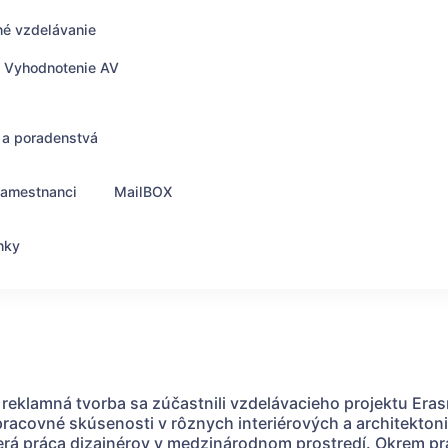
né vzdelávanie
Vyhodnotenie AV
 a poradenstvá
zamestnanci
MailBOX
nky
a reklamná tvorba sa zúčastnili vzdelávacieho projektu Er
acovné skúsenosti v rôznych interiérových a architektonic
zerá práca dizajnérov v medzinárodnom prostredí. Okrem p