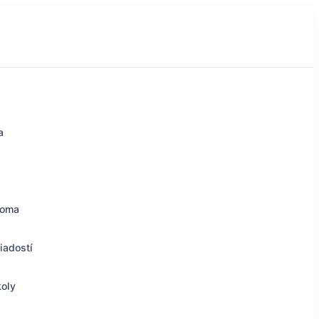
a
doma
iadostí
koly