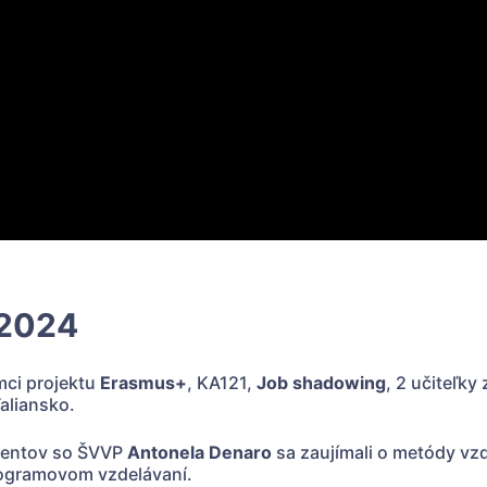
 2024
mci projektu
Erasmus+
, KA121,
Job shadowing
, 2 učiteľky
aliansko.
dentov so ŠVVP
Antonela Denaro
sa zaujímali o metódy vzd
programovom vzdelávaní.