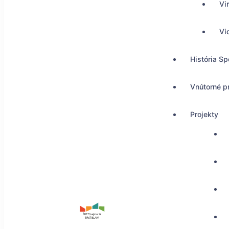
Vi
Vi
História Sp
Vnútorné p
Projekty
ŠUP Tokajícka 24