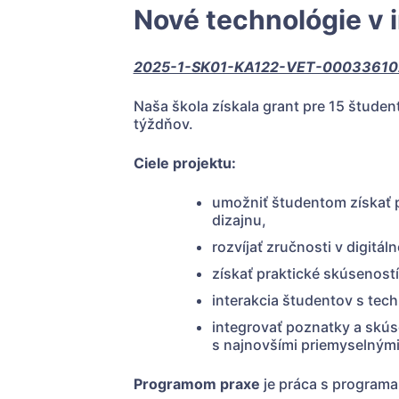
Nové technológie v 
2025-1-SK01-KA122-VET-00033610
Naša škola získala grant pre 15 študen
týždňov.
Ciele projektu:
umožniť študentom získať 
dizajnu,
rozvíjať zručnosti v digitá
získať praktické skúsenost
interakcia študentov s tec
integrovať poznatky a skús
s najnovšími priemyselnými
Programom praxe
je práca s programa