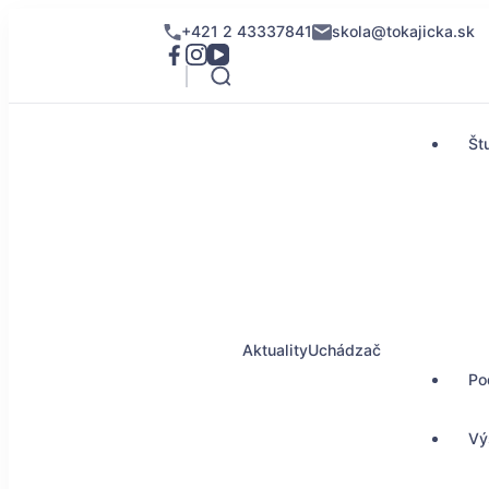
+421 2 43337841
skola@tokajicka.sk
Št
Aktuality
Uchádzač
Po
Vý