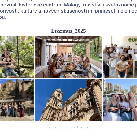
poznali historické centrum Málagy, navštívili svetoznáme
rivosti, kultúry a nových skúseností im priniesol nielen 
bu.
Erazmus_2025
«
‹
z
3
›
»