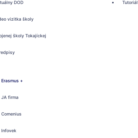
rtuálny DOD
Tutoriá
deo vizitka školy
ojenej školy Tokajíckej
redpisy
Erasmus +
JA firma
Comenius
, Bratislava
Infovek