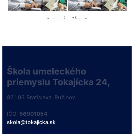
«
‹
z
6
›
»
Škola umeleckého
priemyslu Tokajícka 24,
821 03 Bratislava, Ružinov
IČO:
56901054
skola@tokajicka.sk
SUP.Tokajicka@region-bsk.sk