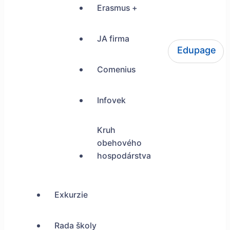
Erasmus +
JA firma
Edupage
ŠUP Tokajícka 24, Bratislava
Comenius
Infovek
Kruh
obehového
hospodárstva
Exkurzie
Rada školy