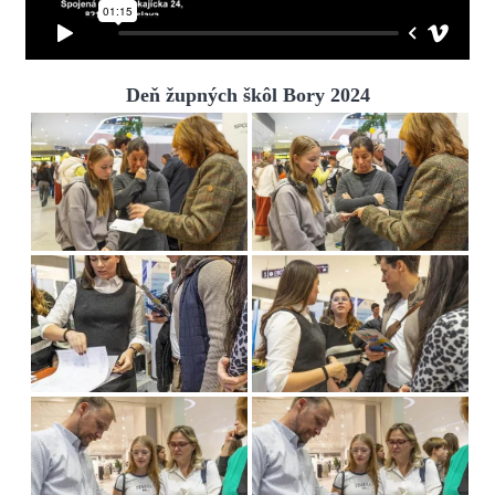
Deň župných škôl Bory 2024