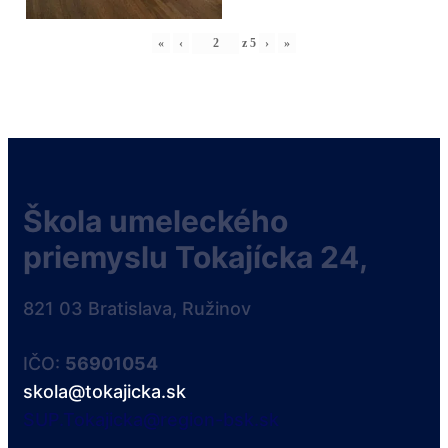
«
‹
z
5
›
»
Škola umeleckého
priemyslu Tokajícka 24,
821 03 Bratislava, Ružinov
IČO:
56901054
skola@tokajicka.sk
SUP.Tokajicka@region-bsk.sk