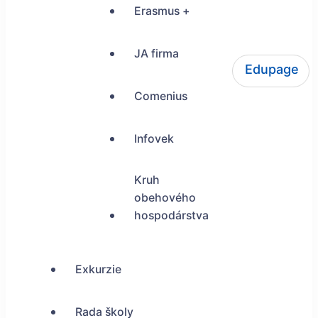
Erasmus +
JA firma
Edupage
ŠUP Tokajícka 24, Bratislava
Comenius
Infovek
Kruh
obehového
hospodárstva
Exkurzie
Rada školy