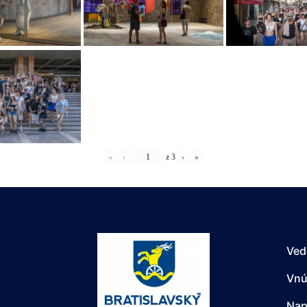
«
‹
z
3
›
»
Ved
Vnú
Nap