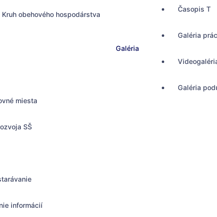
Časopis T
Kruh obehového hospodárstva
Galéria prá
Galéria
Videogaléri
Galéria podu
ovné miesta
rozvoja SŠ
starávanie
ie informácií