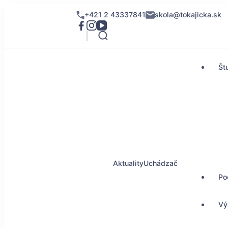
+421 2 43337841
skola@tokajicka.sk
Št
Aktuality
Uchádzač
Po
Vý