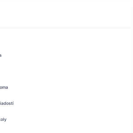
a
doma
iadostí
koly