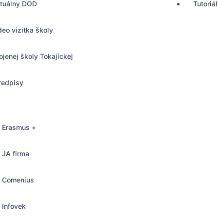
rtuálny DOD
Tutoriá
deo vizitka školy
ojenej školy Tokajíckej
redpisy
Erasmus +
JA firma
Comenius
, Bratislava
Infovek