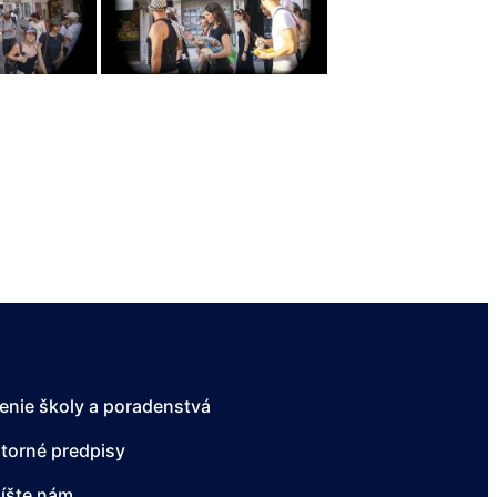
enie školy a poradenstvá
torné predpisy
íšte nám