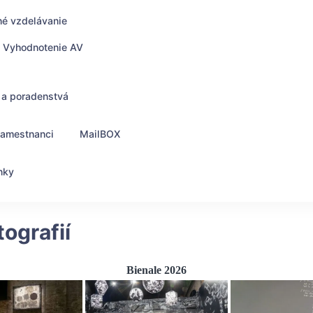
né vzdelávanie
Vyhodnotenie AV
 a poradenstvá
zamestnanci
MailBOX
nky
tografií
Bienale 2026