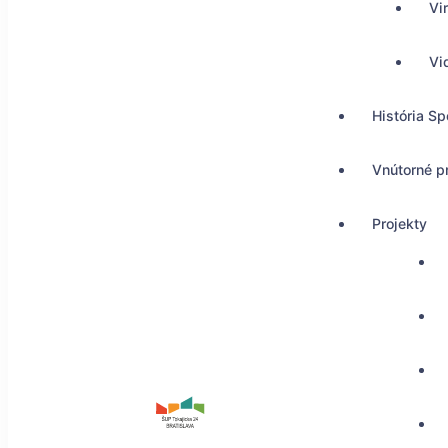
Vi
Vi
História Sp
Vnútorné p
Projekty
ŠUP Tokajícka 24