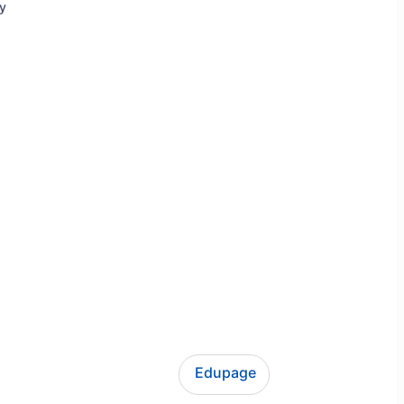
ly
Edupage