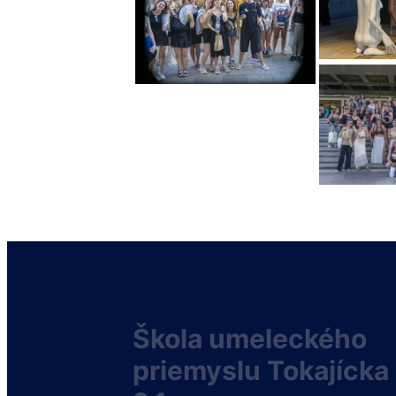
Škola umeleckého
priemyslu Tokajícka