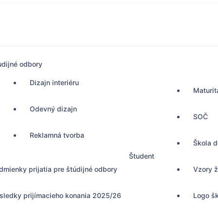
udijné odbory
Dizajn interiéru
Maturit
Odevný dizajn
SOČ
Reklamná tvorba
Škola 
Študent
dmienky prijatia pre štúdijné odbory
Vzory ž
sledky prijímacieho konania 2025/26
Logo š