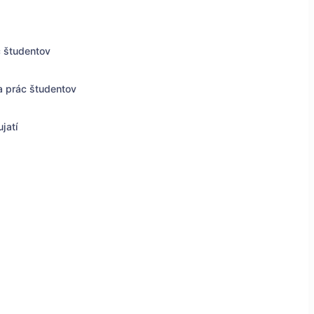
c študentov
a prác študentov
jatí