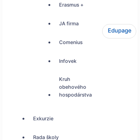
Erasmus +
JA firma
Edupage
ŠUP Tokajícka 24, Bratislava
Comenius
Infovek
Kruh
obehového
hospodárstva
Exkurzie
Rada školy