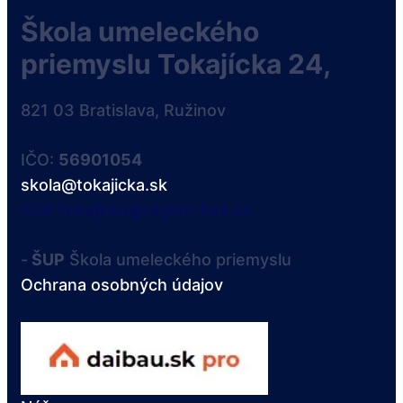
Škola umeleckého
priemyslu Tokajícka 24,
821 03 Bratislava, Ružinov
IČO:
56901054
skola@tokajicka.sk
SUP.Tokajicka@region-bsk.sk
-
ŠUP
Škola umeleckého priemyslu
Ochrana osobných údajov