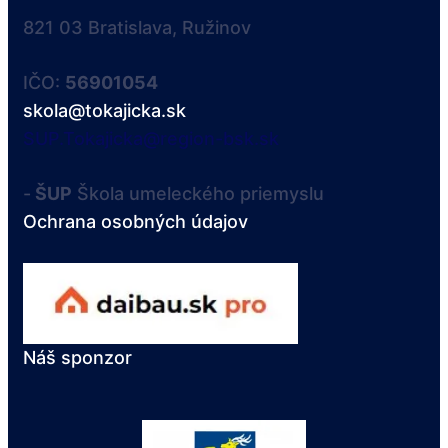
821 03 Bratislava, Ružinov
IČO:
56901054
skola@tokajicka.sk
SUP.Tokajicka@region-bsk.sk
-
ŠUP
Škola umeleckého priemyslu
Ochrana osobných údajov
Náš sponzor