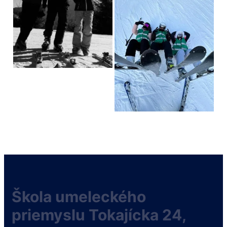
Škola umeleckého
priemyslu Tokajícka 24,