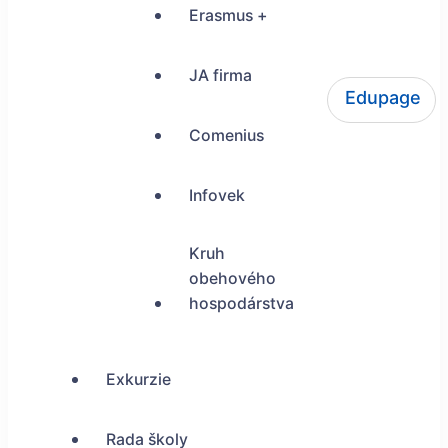
Erasmus +
JA firma
Edupage
ŠUP Tokajícka 24, Bratislava
Comenius
Infovek
Kruh
obehového
hospodárstva
Exkurzie
Rada školy