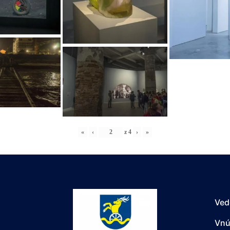
«
‹
z
4
›
»
Ved
Vnú