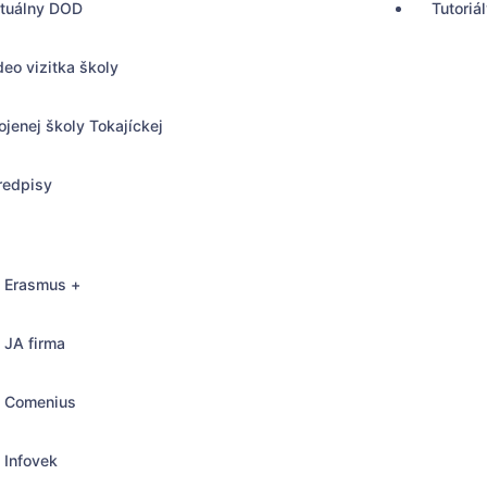
rtuálny DOD
Tutoriá
deo vizitka školy
ojenej školy Tokajíckej
redpisy
Erasmus +
JA firma
Comenius
, Bratislava
Infovek