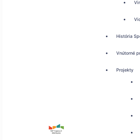
Vi
Vi
História Sp
Vnútorné p
Projekty
ŠUP Tokajícka 24