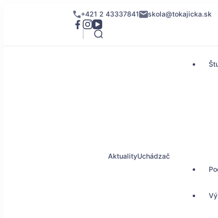
+421 2 43337841
skola@tokajicka.sk
Št
Aktuality
Uchádzač
Po
Vý