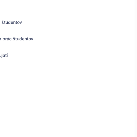
c študentov
a prác študentov
jatí