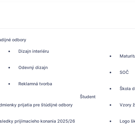
udijné odbory
Dizajn interiéru
Maturit
Odevný dizajn
SOČ
Reklamná tvorba
Škola 
Študent
dmienky prijatia pre štúdijné odbory
Vzory ž
sledky prijímacieho konania 2025/26
Logo š