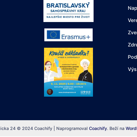
Nap
Ver
Zve
Zdr
Pod
Výs
jicka 24 © 2024
Coachify | Naprogramoval
Coachify
. Beží na
Word