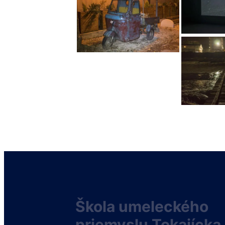
Škola umeleckého
priemyslu Tokajícka