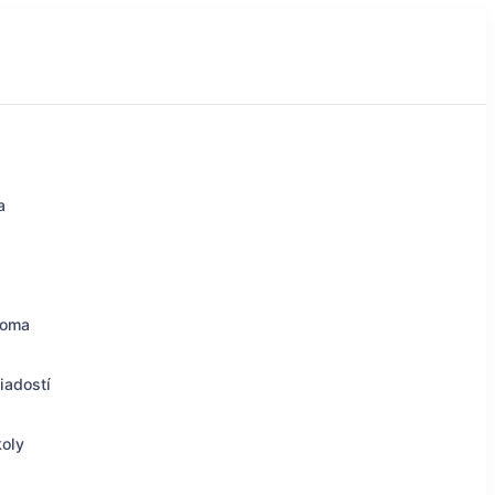
a
doma
iadostí
koly