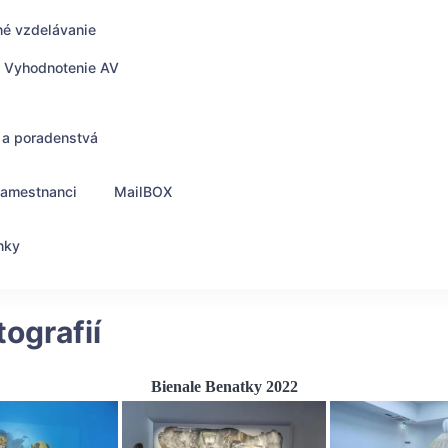
né vzdelávanie
Vyhodnotenie AV
 a poradenstvá
zamestnanci
MailBOX
nky
tografií
Bienale Benatky 2022