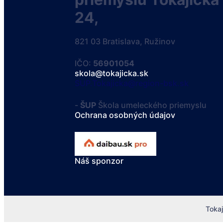
24,
821 03 Bratislava, Ružinov
IČO:
56901054
skola@tokajicka.sk
SUP.Tokajicka@region-bsk.sk
-
ŠUP
Škola umeleckého priemyslu
Ochrana osobných údajov
Náš sponzor
Toka