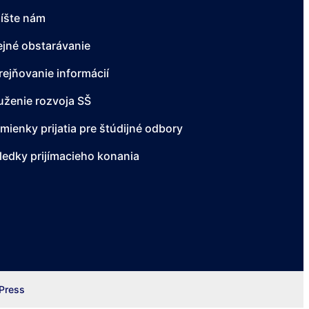
íšte nám
ejné obstarávanie
rejňovanie informácií
uženie rozvoja SŠ
mienky prijatia pre štúdijné odbory
ledky prijímacieho konania
Press