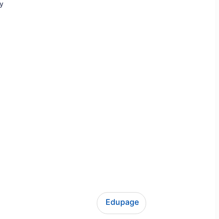
ly
Edupage