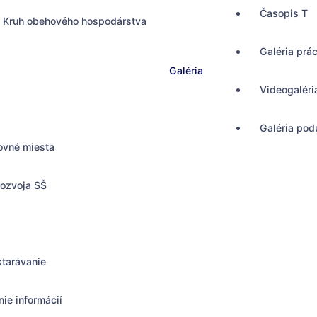
Časopis T
Kruh obehového hospodárstva
Galéria prá
Galéria
Videogaléri
Galéria podu
ovné miesta
rozvoja SŠ
starávanie
ie informácií