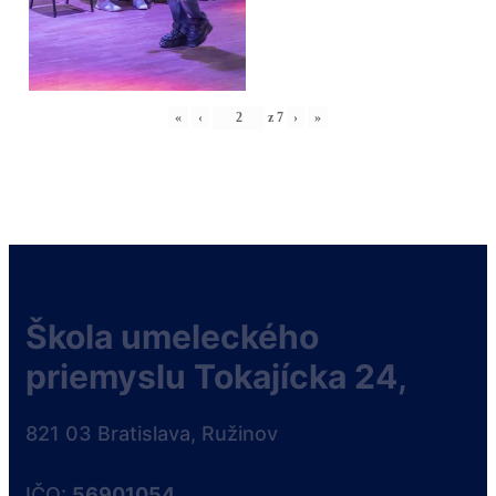
«
‹
z
7
›
»
Škola umeleckého
priemyslu Tokajícka 24,
821 03 Bratislava, Ružinov
IČO:
56901054