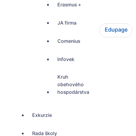
Erasmus +
JA firma
Edupage
ŠUP Tokajícka 24, Bratislava
Comenius
Infovek
Kruh
obehového
hospodárstva
Exkurzie
Rada školy