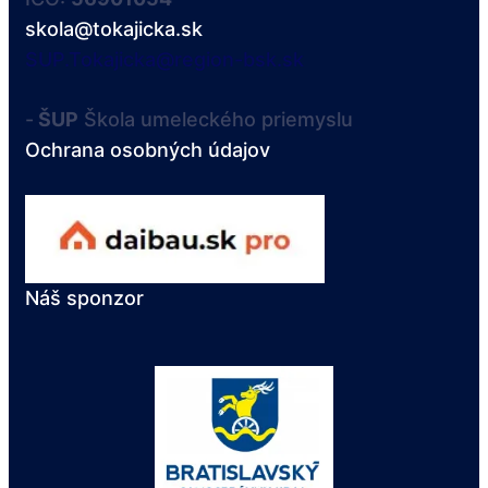
skola@tokajicka.sk
SUP.Tokajicka@region-bsk.sk
-
ŠUP
Škola umeleckého priemyslu
Ochrana osobných údajov
Náš sponzor