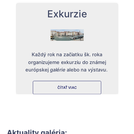
Exkurzie
Každý rok na začiatku šk. roka
organizujeme exkurziu do známej
európskej
galérie
alebo na
výstavu
.
ČÍTAŤ VIAC
Aktuality galéria: